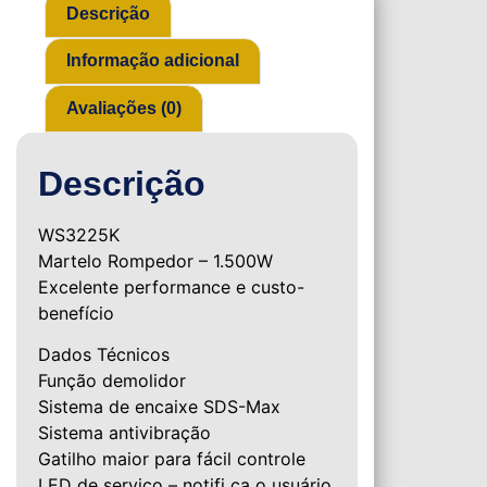
Descrição
Informação adicional
Avaliações (0)
Descrição
WS3225K
Martelo Rompedor – 1.500W
Excelente performance e custo-
benefício
Dados Técnicos
Função demolidor
Sistema de encaixe SDS-Max
Sistema antivibração
Gatilho maior para fácil controle
LED de serviço – notifi ca o usuário