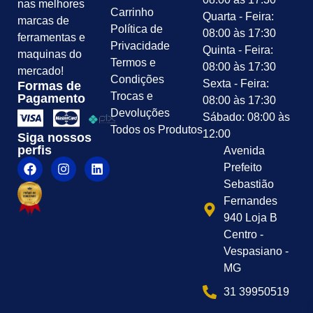
nas melhores
Carrinho
Quarta - Feira:
marcas de
Política de
08:00 às 17:30
ferramentas e
Privacidade
Quinta - Feira:
maquinas do
Termos e
08:00 às 17:30
mercado!
Condições
Sexta - Feira:
Formas de
Trocas e
Pagamento
08:00 às 17:30
Devoluções
Sábado: 08:00 às
Todos os Produtos
12:00
Siga nossos
perfis
Avenida
Prefeito
Sebastião
Fernandes
940 Loja B
Centro -
Vespasiano -
MG
31 39950519