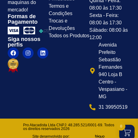
Quinta - Feira:
maquinas do
Termos e
08:00 às 17:30
mercado!
Condições
Sexta - Feira:
Formas de
Trocas e
Pagamento
08:00 às 17:30
Devoluções
Sábado: 08:00 às
Todos os Produtos
12:00
Siga nossos
perfis
Avenida
Prefeito
Sebastião
Fernandes
940 Loja B
Centro -
Vespasiano -
MG
31 39950519
Pro Atacadista Ltda CNPJ: 48.285.521/0001-69. Todos
0
os direitos reservados 2026
Site desenvolvido por: