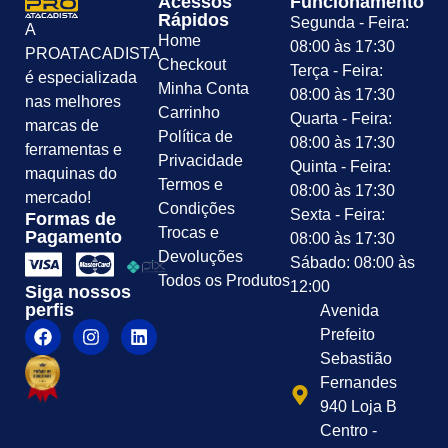
Acessos
Funcionamento
Rápidos
Segunda - Feira:
A
Home
08:00 às 17:30
PROATACADISTA
Checkout
Terça - Feira:
é especializada
Minha Conta
08:00 às 17:30
nas melhores
Carrinho
Quarta - Feira:
marcas de
Política de
08:00 às 17:30
ferramentas e
Privacidade
Quinta - Feira:
maquinas do
Termos e
08:00 às 17:30
mercado!
Condições
Sexta - Feira:
Formas de
Trocas e
Pagamento
08:00 às 17:30
Devoluções
Sábado: 08:00 às
Todos os Produtos
12:00
Siga nossos
perfis
Avenida
Prefeito
Sebastião
Fernandes
940 Loja B
Centro -