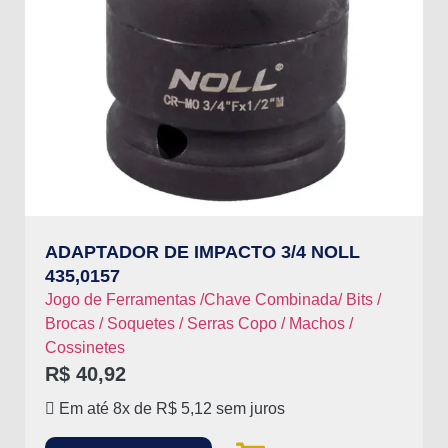
ADAPTADOR DE IMPACTO 3/4 NOLL
435,0157
Jogo de Ferramentas /Chave Combinada/ Bits /
Brocas / Soquetes / Serras Copo / Machos /
Cossinetes
R$
40,92
Em até 8x de
R$
5,12
sem juros