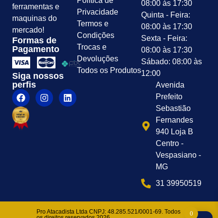
Política de
08:00 às 17:30
ferramentas e
Privacidade
Quinta - Feira:
maquinas do
Termos e
08:00 às 17:30
mercado!
Condições
Sexta - Feira:
Formas de
Trocas e
Pagamento
08:00 às 17:30
Devoluções
Sábado: 08:00 às
Todos os Produtos
12:00
Siga nossos
perfis
Avenida
Prefeito
Sebastião
Fernandes
940 Loja B
Centro -
Vespasiano -
MG
31 39950519
Pro Atacadista Ltda CNPJ: 48.285.521/0001-69. Todos
0
os direitos reservados 2026