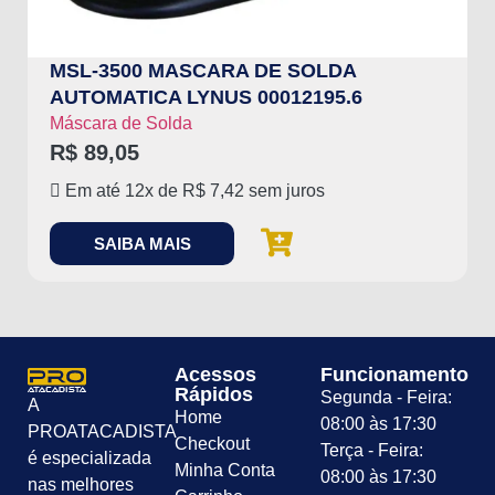
MSL-3500 MASCARA DE SOLDA
AUTOMATICA LYNUS 00012195.6
Máscara de Solda
R$
89,05
Em até 12x de
R$
7,42
sem juros
SAIBA MAIS
Acessos
Funcionamento
Rápidos
Segunda - Feira:
A
Home
08:00 às 17:30
PROATACADISTA
Checkout
Terça - Feira:
é especializada
Minha Conta
08:00 às 17:30
nas melhores