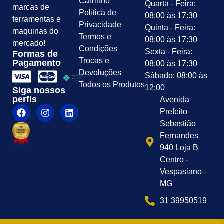
Carrinho
Quarta - Feira:
marcas de
Política de
08:00 às 17:30
ferramentas e
Privacidade
Quinta - Feira:
maquinas do
Termos e
08:00 às 17:30
mercado!
Condições
Sexta - Feira:
Formas de
Trocas e
Pagamento
08:00 às 17:30
Devoluções
Sábado: 08:00 às
Todos os Produtos
12:00
Siga nossos
perfis
Avenida
Prefeito
Sebastião
Fernandes
940 Loja B
Centro -
Vespasiano -
MG
31 39950519