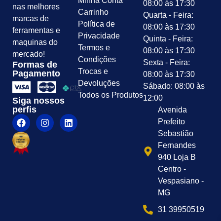
Minha Conta
08:00 às 17:30
nas melhores
Carrinho
Quarta - Feira:
marcas de
Política de
08:00 às 17:30
ferramentas e
Privacidade
Quinta - Feira:
maquinas do
Termos e
08:00 às 17:30
mercado!
Condições
Sexta - Feira:
Formas de
Trocas e
Pagamento
08:00 às 17:30
Devoluções
Sábado: 08:00 às
Todos os Produtos
12:00
Siga nossos
perfis
Avenida
Prefeito
Sebastião
Fernandes
940 Loja B
Centro -
Vespasiano -
MG
31 39950519