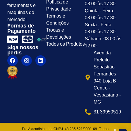
Política de
08:00 às 17:30
ferramentas e
Privacidade
Quinta - Feira:
maquinas do
Termos e
08:00 às 17:30
mercado!
Condições
Sexta - Feira:
Formas de
Trocas e
Pagamento
08:00 às 17:30
Devoluções
Sábado: 08:00 às
Todos os Produtos
12:00
Siga nossos
perfis
Avenida
Prefeito
Sebastião
Fernandes
940 Loja B
Centro -
Vespasiano -
MG
31 39950519
Pro Atacadista Ltda CNPJ: 48.285.521/0001-69. Todos
0