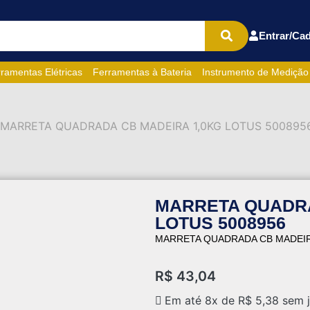
Entrar/Cad
ramentas Elétricas
Ferramentas à Bateria
Instrumento de Medição
 MARRETA QUADRADA CB MADEIRA 1,0KG LOTUS 500895
MARRETA QUADRA
LOTUS 5008956
MARRETA QUADRADA CB MADEIR
R$
43,04
Em até 8x de
R$
5,38
sem j