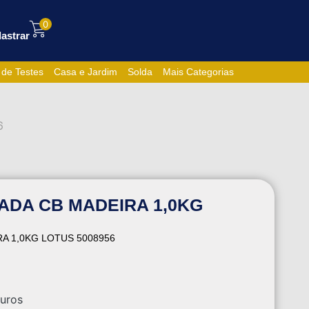
0
astrar
 de Testes
Casa e Jardim
Solda
Mais Categorias
6
DA CB MADEIRA 1,0KG
A 1,0KG LOTUS 5008956
uros