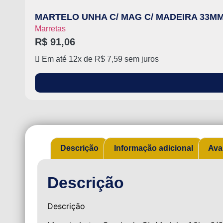
MARTELO UNHA C/ MAG C/ MADEIRA 33
Marretas
R$
91,06
Em até 12x de
R$
7,59
sem juros
Descrição
Informação adicional
Ava
Descrição
Descrição