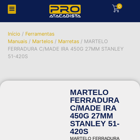
0
Início
/
Ferramentas
Manuais
/
Martelos
/
Marretas
/ MARTELO
FERRADURA C/MADE IRA 450G 27MM STANLEY
51-420S
MARTELO
FERRADURA
C/MADE IRA
450G 27MM
STANLEY 51-
420S
MARTELO FERRADURA