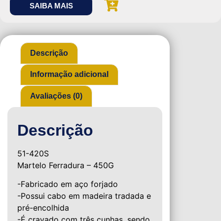
SAIBA MAIS
Descrição
Informação adicional
Avaliações (0)
Descrição
51-420S
Martelo Ferradura – 450G
-Fabricado em aço forjado
-Possui cabo em madeira tradada e
pré-encolhida
-É cravado com três cunhas, sendo