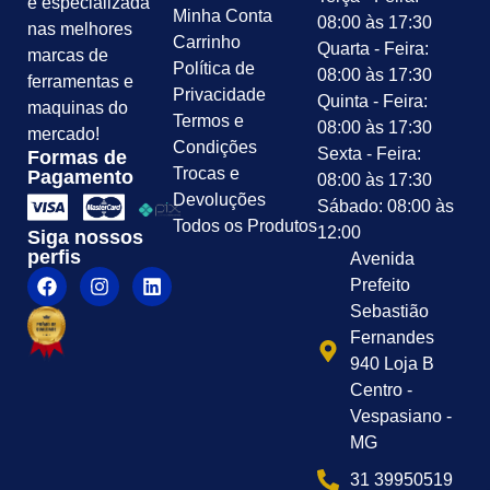
é especializada
Minha Conta
08:00 às 17:30
nas melhores
Carrinho
Quarta - Feira:
marcas de
Política de
08:00 às 17:30
ferramentas e
Privacidade
Quinta - Feira:
maquinas do
Termos e
08:00 às 17:30
mercado!
Condições
Sexta - Feira:
Formas de
Trocas e
Pagamento
08:00 às 17:30
Devoluções
Sábado: 08:00 às
Todos os Produtos
12:00
Siga nossos
perfis
Avenida
Prefeito
Sebastião
Fernandes
940 Loja B
Centro -
Vespasiano -
MG
31 39950519