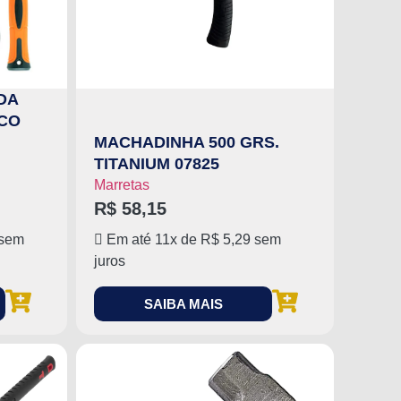
DA
ACO
MACHADINHA 500 GRS.
TITANIUM 07825
Marretas
R$
58,15
sem
Em até 11x de
R$
5,29
sem
juros
SAIBA MAIS