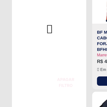
BF 
CAB
FOR
BFH
Marre
R$
4
Em 
APAGAR
FILTRO