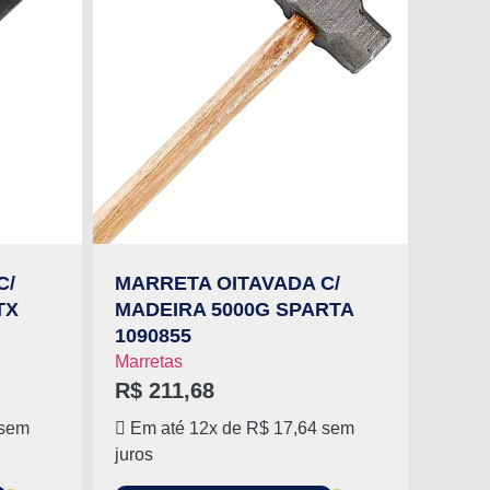
C/
MARRETA OITAVADA C/
TX
MADEIRA 5000G SPARTA
1090855
Marretas
R$
211,68
sem
Em até 12x de
R$
17,64
sem
juros