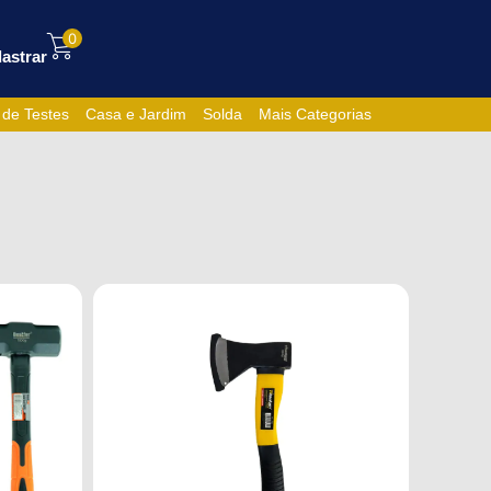
0
astrar
 de Testes
Casa e Jardim
Solda
Mais Categorias