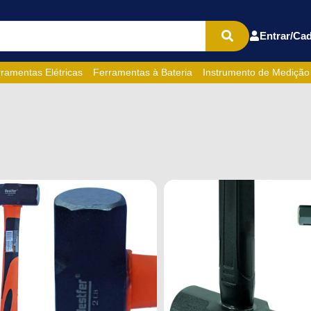
Entrar/Cad
ramentas Elétricas
Ferramentas à Bateria
Instrumento de Medição