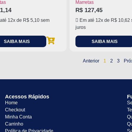
tas
Marretas
1,14
R$
127,45
até 12x de
R$
5,10
sem
Em até 12x de
R$
10,62
juros
SAIBA MAIS
SAIBA MAIS
Anterior
1
2
3
Pró
Acessos Rápidos
F
Home
Se
Checkout
Te
Minha Conta
Qu
Carrinho
Qu
Política de Privacidade
Se