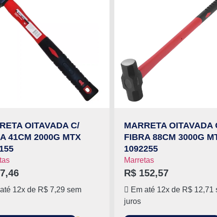
RETA OITAVADA C/
MARRETA OITAVADA 
A 41CM 2000G MTX
FIBRA 88CM 3000G M
155
1092255
tas
Marretas
7,46
R$
152,57
até 12x de
R$
7,29
sem
Em até 12x de
R$
12,71
juros