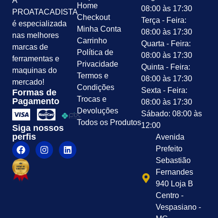
A
Home
08:00 às 17:30
PROATACADISTA
Checkout
Terça - Feira:
é especializada
Minha Conta
08:00 às 17:30
nas melhores
Carrinho
Quarta - Feira:
marcas de
Política de
08:00 às 17:30
ferramentas e
Privacidade
Quinta - Feira:
maquinas do
Termos e
08:00 às 17:30
mercado!
Condições
Sexta - Feira:
Formas de
Trocas e
Pagamento
08:00 às 17:30
Devoluções
Sábado: 08:00 às
Todos os Produtos
12:00
Siga nossos
perfis
Avenida
Prefeito
Sebastião
Fernandes
940 Loja B
Centro -
Vespasiano -