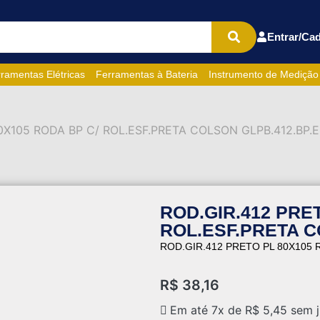
Entrar/Cad
ramentas Elétricas
Ferramentas à Bateria
Instrumento de Medição
0X105 RODA BP C/ ROL.ESF.PRETA COLSON GLPB.412.BP.E
ROD.GIR.412 PRE
ROL.ESF.PRETA C
ROD.GIR.412 PRETO PL 80X105 
R$
38,16
Em até 7x de
R$
5,45
sem j