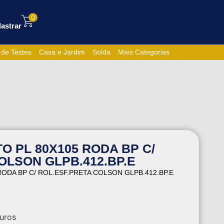
0
astrar
 de Testes
Casa e Jardim
Solda
Mais Categorias
TO PL 80X105 RODA BP C/
OLSON GLPB.412.BP.E
RODA BP C/ ROL.ESF.PRETA COLSON GLPB.412.BP.E
uros