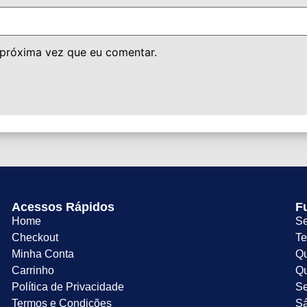
 próxima vez que eu comentar.
Acessos Rápidos
F
Home
Se
Checkout
Te
Minha Conta
Qu
Carrinho
Qu
Política de Privacidade
Se
Termos e Condições
Sá