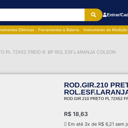
Entrar/Cad
ramentas Elétricas
Ferramentas à Bateria
Instrumento de Medição
TO PL 72X52 FREIO R. BP ROL.ESF.LARANJA COLSON
ROD.GIR.210 PRET
ROL.ESF.LARANJ
ROD.GIR.210 PRETO PL 72X52 F
R$
18,63
Em até 3x de
R$
6,21
sem j