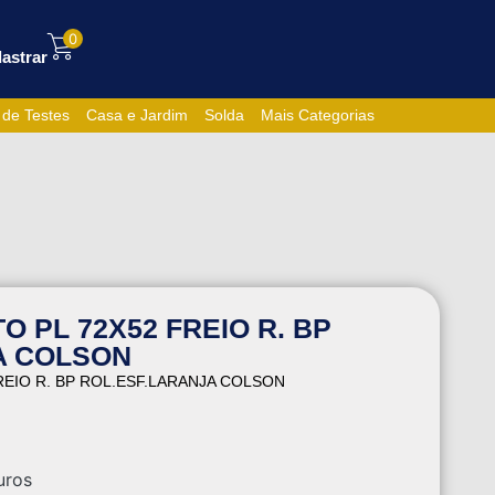
0
astrar
 de Testes
Casa e Jardim
Solda
Mais Categorias
O PL 72X52 FREIO R. BP
A COLSON
REIO R. BP ROL.ESF.LARANJA COLSON
uros