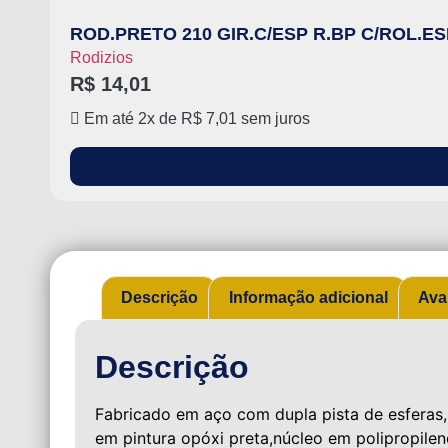
ROD.PRETO 210 GIR.C/ESP R.BP C/ROL.E
Rodizios
R$
14,01
Em até 2x de
R$
7,01
sem juros
Descrição
Informação adicional
Ava
Descrição
Fabricado em aço com dupla pista de esferas
em pintura opóxi preta,núcleo em polipropile