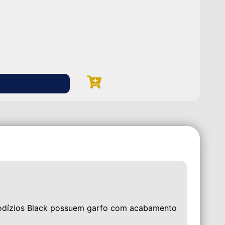
ROD
Rod
R$
E
 rodízios Black possuem garfo com acabamento