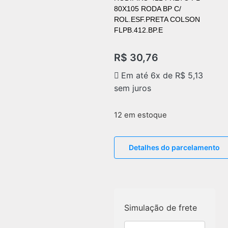
80X105 RODA BP C/
ROL.ESF.PRETA COLSON
FLPB.412.BP.E
R$
30,76
Em até 6x de
R$
5,13
sem juros
12 em estoque
Detalhes do parcelamento
Simulação de frete