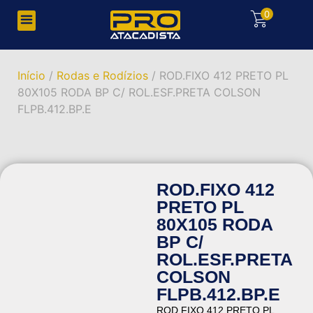
0
Início
/
Rodas e Rodízios
/ ROD.FIXO 412 PRETO PL
80X105 RODA BP C/ ROL.ESF.PRETA COLSON
FLPB.412.BP.E
ROD.FIXO 412
PRETO PL
80X105 RODA
BP C/
ROL.ESF.PRETA
COLSON
FLPB.412.BP.E
ROD.FIXO 412 PRETO PL