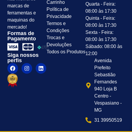
Carrinho
Quarta - Feira:
marcas de
Política de
08:00 às 17:30
ferramentas e
Privacidade
Quinta - Feira:
maquinas do
Termos e
08:00 às 17:30
mercado!
Condições
Sexta - Feira:
Formas de
Trocas e
Pagamento
08:00 às 17:30
Devoluções
Sábado: 08:00 às
Todos os Produtos
12:00
Siga nossos
perfis
Avenida
Prefeito
Sebastião
Fernandes
940 Loja B
Centro -
Vespasiano -
MG
31 39950519