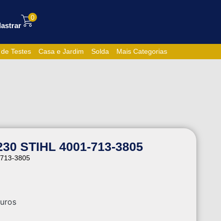
0
astrar
 de Testes
Casa e Jardim
Solda
Mais Categorias
30 STIHL 4001-713-3805
-713-3805
uros