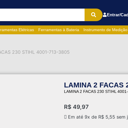
Entrar/Cad
ramentas Elétricas
Ferramentas à Bateria
Instrumento de Medição
ACAS 230 STIHL 4001-713-3805
LAMINA 2 FACAS 2
LAMINA 2 FACAS 230 STIHL 4001
R$
49,97
Em até 9x de
R$
5,55
sem j