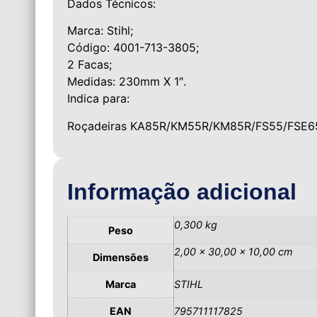
Dados Técnicos:
Marca: Stihl;
Código: 4001-713-3805;
2 Facas;
Medidas: 230mm X 1″.
Indica para:
Roçadeiras KA85R/KM55R/KM85R/FS55/FSE65
Informação adicional
0,300 kg
Peso
2,00 × 30,00 × 10,00 cm
Dimensões
Marca
STIHL
EAN
795711117825