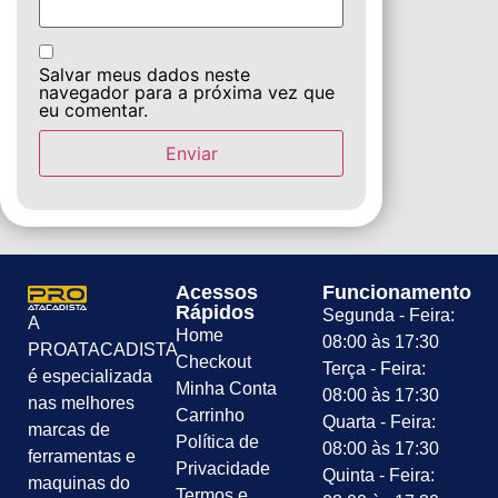
Salvar meus dados neste
navegador para a próxima vez que
eu comentar.
Acessos
Funcionamento
Rápidos
Segunda - Feira:
A
Home
08:00 às 17:30
PROATACADISTA
Checkout
Terça - Feira:
é especializada
Minha Conta
08:00 às 17:30
nas melhores
Carrinho
Quarta - Feira:
marcas de
Política de
08:00 às 17:30
ferramentas e
Privacidade
Quinta - Feira:
maquinas do
Termos e