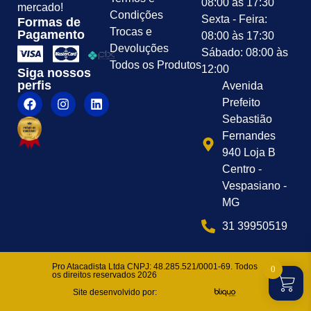
08:00 às 17:30
mercado!
Condições
Sexta - Feira:
Formas de
Trocas e
Pagamento
08:00 às 17:30
Devoluções
Sábado: 08:00 às
Todos os Produtos
12:00
Siga nossos
perfis
Avenida
Prefeito
Sebastião
Fernandes
940 Loja B
Centro -
Vespasiano -
MG
31 39950519
Pro Atacadista Ltda CNPJ: 48.285.521/0001-69. Todos
0
os direitos reservados 2026
Site desenvolvido por: