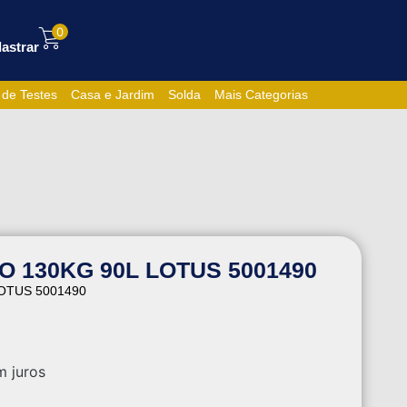
0
astrar
 de Testes
Casa e Jardim
Solda
Mais Categorias
 130KG 90L LOTUS 5001490
OTUS 5001490
 juros