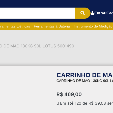
Entrar/Cad
ramentas Elétricas
Ferramentas à Bateria
Instrumento de Medição
O DE MAO 130KG 90L LOTUS 5001490
CARRINHO DE MAO
CARRINHO DE MAO 130KG 90L L
R$
469,00
Em até 12x de
R$
39,08
sem