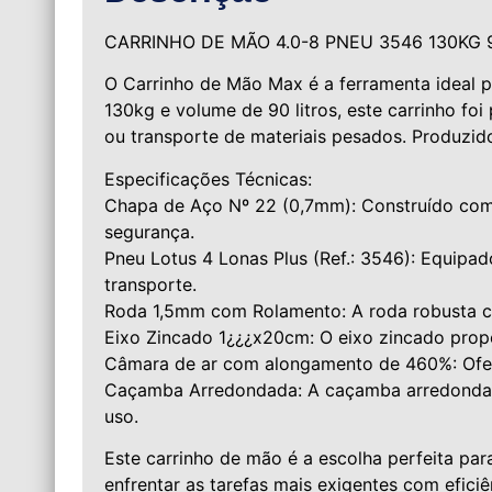
CARRINHO DE MÃO 4.0-8 PNEU 3546 130KG 9
O Carrinho de Mão Max é a ferramenta ideal 
130kg e volume de 90 litros, este carrinho foi
ou transporte de materiais pesados. Produzido
Especificações Técnicas:
Chapa de Aço Nº 22 (0,7mm): Construído com 
segurança.
Pneu Lotus 4 Lonas Plus (Ref.: 3546): Equipad
transporte.
Roda 1,5mm com Rolamento: A roda robusta co
Eixo Zincado 1¿¿¿x20cm: O eixo zincado propo
Câmara de ar com alongamento de 460%: Oferec
Caçamba Arredondada: A caçamba arredondada
uso.
Este carrinho de mão é a escolha perfeita pa
enfrentar as tarefas mais exigentes com eficiê