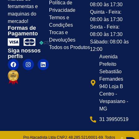
Política de
08:00 às 17:30
ferramentas e
Privacidade
Quinta - Feira:
maquinas do
Termos e
08:00 às 17:30
mercado!
Condições
Sexta - Feira:
Formas de
Trocas e
Pagamento
08:00 às 17:30
Devoluções
Sábado: 08:00 às
Todos os Produtos
12:00
Siga nossos
perfis
Avenida
Prefeito
Sebastião
Fernandes
940 Loja B
Centro -
Vespasiano -
MG
31 39950519
Pro Atacadista Ltda CNPJ: 48.285.521/0001-69. Todos
0