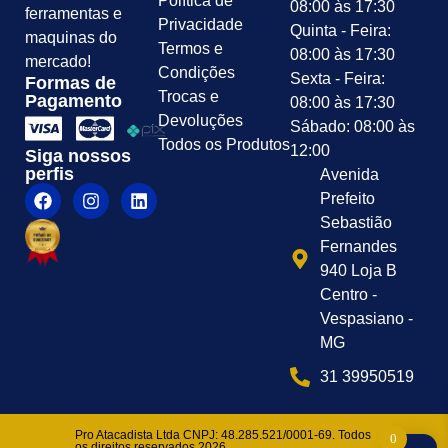
Política de
08:00 às 17:30
ferramentas e
Privacidade
Quinta - Feira:
maquinas do
Termos e
08:00 às 17:30
mercado!
Condições
Sexta - Feira:
Formas de
Trocas e
Pagamento
08:00 às 17:30
Devoluções
Sábado: 08:00 às
Todos os Produtos
12:00
Siga nossos
perfis
Avenida
Prefeito
Sebastião
Fernandes
940 Loja B
Centro -
Vespasiano -
MG
31 39950519
Pro Atacadista Ltda CNPJ: 48.285.521/0001-69. Todos
0
os direitos reservados 2026