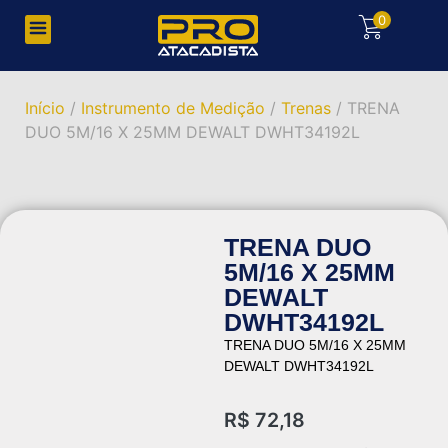
0
Início
/
Instrumento de Medição
/
Trenas
/ TRENA
DUO 5M/16 X 25MM DEWALT DWHT34192L
TRENA DUO
5M/16 X 25MM
DEWALT
DWHT34192L
TRENA DUO 5M/16 X 25MM
DEWALT DWHT34192L
R$
72,18