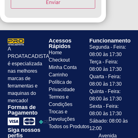
Acessos
Funcionamento
Rápidos
Segunda - Feira:
A
Home
08:00 às 17:30
PROATACADISTA
Checkout
Terça - Feira:
é especializada
Minha Conta
08:00 às 17:30
nas melhores
Carrinho
Quarta - Feira:
marcas de
Política de
08:00 às 17:30
ferramentas e
Privacidade
Quinta - Feira:
maquinas do
Termos e
08:00 às 17:30
mercado!
Condições
Sexta - Feira:
Formas de
Trocas e
Pagamento
08:00 às 17:30
Devoluções
Sábado: 08:00 às
Todos os Produtos
12:00
Siga nossos
perfis
Avenida