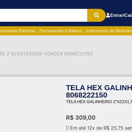
Entrar/Cad
ramentas Elétricas
Ferramentas à Bateria
Instrumento de Medição
RO 2″X22X1,5X50M VONDER 8068222150
TELA HEX GALINH
8068222150
TELA HEX GALINHEIRO 2″X22X1
R$
309,00
Em até 12x de
R$
25,75
sem