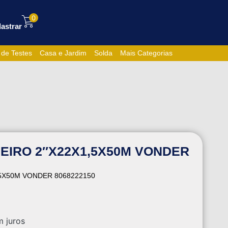
0
astrar
 de Testes
Casa e Jardim
Solda
Mais Categorias
EIRO 2″X22X1,5X50M VONDER
,5X50M VONDER 8068222150
 juros