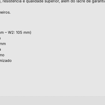
 resistência e qualidade superior, além do lacre de garant
eiros.
 mm – W2: 105 mm)
m
1 mm
a
ono
anizado