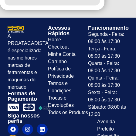
Acessos
Funcionamento
Rápidos
Segunda - Feira:
A
Home
08:00 às 17:30
PROATACADISTA
Checkout
Terça - Feira:
é especializada
Minha Conta
08:00 às 17:30
nas melhores
Carrinho
Quarta - Feira:
marcas de
Política de
08:00 às 17:30
ferramentas e
Privacidade
Quinta - Feira:
maquinas do
Termos e
08:00 às 17:30
mercado!
Condições
Sexta - Feira:
Formas de
Trocas e
Pagamento
08:00 às 17:30
Devoluções
Sábado: 08:00 às
Todos os Produtos
12:00
Siga nossos
perfis
Avenida
Prefeito