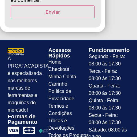
Acessos
Funcionamento
Rápidos
Segunda - Feira:
A
Home
08:00 às 17:30
PROATACADISTA
Checkout
Terça - Feira:
é especializada
Minha Conta
08:00 às 17:30
nas melhores
Carrinho
Quarta - Feira:
marcas de
Política de
08:00 às 17:30
ferramentas e
Privacidade
Quinta - Feira:
maquinas do
Termos e
08:00 às 17:30
mercado!
Condições
Sexta - Feira:
Formas de
Trocas e
Pagamento
08:00 às 17:30
Devoluções
Sábado: 08:00 às
Todos os Produtos