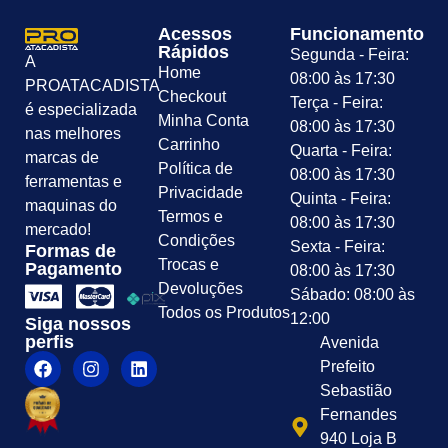
Acessos
Funcionamento
Rápidos
Segunda - Feira:
A
Home
08:00 às 17:30
PROATACADISTA
Checkout
Terça - Feira:
é especializada
Minha Conta
08:00 às 17:30
nas melhores
Carrinho
Quarta - Feira:
marcas de
Política de
08:00 às 17:30
ferramentas e
Privacidade
Quinta - Feira:
maquinas do
Termos e
08:00 às 17:30
mercado!
Condições
Sexta - Feira:
Formas de
Trocas e
Pagamento
08:00 às 17:30
Devoluções
Sábado: 08:00 às
Todos os Produtos
12:00
Siga nossos
perfis
Avenida
Prefeito
Sebastião
Fernandes
940 Loja B