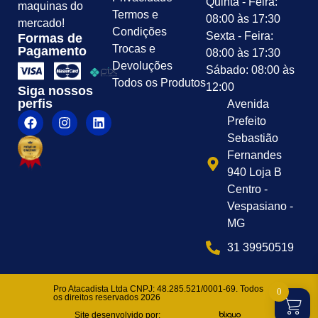
Quinta - Feira:
maquinas do
Termos e
08:00 às 17:30
mercado!
Condições
Sexta - Feira:
Formas de
Trocas e
Pagamento
08:00 às 17:30
Devoluções
Sábado: 08:00 às
Todos os Produtos
12:00
Siga nossos
perfis
Avenida
Prefeito
Sebastião
Fernandes
940 Loja B
Centro -
Vespasiano -
MG
31 39950519
Pro Atacadista Ltda CNPJ: 48.285.521/0001-69. Todos
0
os direitos reservados 2026
Site desenvolvido por: