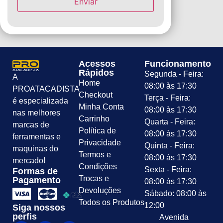
Acessos
Funcionamento
Rápidos
Segunda - Feira:
A
Home
08:00 às 17:30
PROATACADISTA
Checkout
Terça - Feira:
é especializada
Minha Conta
08:00 às 17:30
nas melhores
Carrinho
Quarta - Feira:
marcas de
Política de
08:00 às 17:30
ferramentas e
Privacidade
Quinta - Feira:
maquinas do
Termos e
08:00 às 17:30
mercado!
Condições
Sexta - Feira:
Formas de
Trocas e
Pagamento
08:00 às 17:30
Devoluções
Sábado: 08:00 às
Todos os Produtos
12:00
Siga nossos
perfis
Avenida