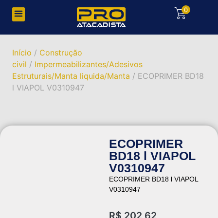
0
Início
/
Construção
civil
/
Impermeabilizantes/Adesivos
Estruturais/Manta liquida/Manta
/ ECOPRIMER BD18
l VIAPOL V0310947
ECOPRIMER
BD18 l VIAPOL
V0310947
ECOPRIMER BD18 l VIAPOL
V0310947
R$
202,62