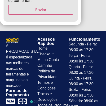
eu comentar.
Acessos
Funcionamento
Rápidos
Segunda - Feira:
A
Home
08:00 às 17:30
PROATACADISTA
Checkout
Terça - Feira:
é especializada
Minha Conta
08:00 às 17:30
nas melhores
Carrinho
Quarta - Feira:
marcas de
Política de
08:00 às 17:30
ferramentas e
Privacidade
Quinta - Feira:
maquinas do
Termos e
08:00 às 17:30
mercado!
Condições
Sexta - Feira:
Formas de
Trocas e
Pagamento
08:00 às 17:30
Devoluções
Sábado: 08:00 às
Todos os Produtos