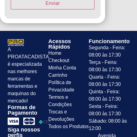
Acessos
Funcionamento
Rápidos
Segunda - Feira:
A
Home
08:00 às 17:30
PROATACADISTA
Checkout
Terça - Feira:
é especializada
Minha Conta
08:00 às 17:30
nas melhores
Carrinho
Quarta - Feira:
marcas de
Política de
08:00 às 17:30
ferramentas e
Privacidade
Quinta - Feira:
maquinas do
Termos e
08:00 às 17:30
mercado!
Condições
Sexta - Feira:
Formas de
Trocas e
Pagamento
08:00 às 17:30
Devoluções
Sábado: 08:00 às
Todos os Produtos
12:00
Siga nossos
perfis
Avenida