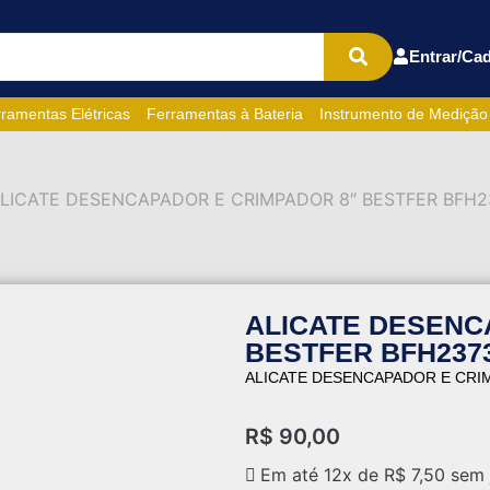
Entrar/Cad
ramentas Elétricas
Ferramentas à Bateria
Instrumento de Medição
ALICATE DESENCAPADOR E CRIMPADOR 8″ BESTFER BFH2
ALICATE DESENC
BESTFER BFH237
ALICATE DESENCAPADOR E CRI
R$
90,00
Em até 12x de
R$
7,50
sem 