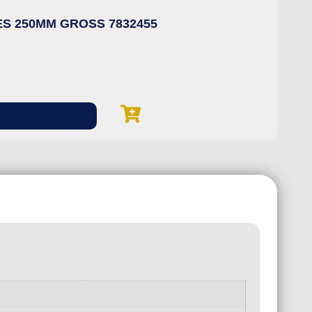
S 250MM GROSS 7832455
TE
Alic
R$
E