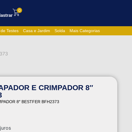
0
astrar
 de Testes
Casa e Jardim
Solda
Mais Categorias
373
APADOR E CRIMPADOR 8″
3
MPADOR 8″ BESTFER BFH2373
juros