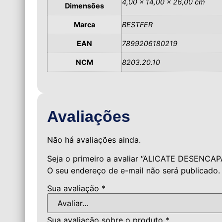
4,00 × 14,00 × 26,00 cm
Dimensões
Marca
BESTFER
EAN
7899206180219
NCM
8203.20.10
Avaliações
Não há avaliações ainda.
Seja o primeiro a avaliar “ALICATE DESEN
O seu endereço de e-mail não será publicado.
Sua avaliação
*
Sua avaliação sobre o produto
*