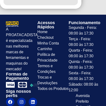
Acessos
Funcionamento
Rápidos
Segunda - Feira:
A
Home
08:00 às 17:30
PROATACADISTA
Checkout
Terça - Feira:
é especializada
Minha Conta
08:00 às 17:30
nas melhores
Carrinho
Quarta - Feira:
marcas de
Política de
08:00 às 17:30
ferramentas e
Privacidade
Quinta - Feira:
maquinas do
Termos e
08:00 às 17:30
mercado!
Condições
Sexta - Feira:
Formas de
Trocas e
Pagamento
08:00 às 17:30
Devoluções
Sábado: 08:00 às
Todos os Produtos
12:00
Siga nossos
perfis
Avenida
Prefeito