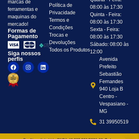
marcas de
Política de
08:00 às 17:30
ferramentas e
Privacidade
Quinta - Feira:
maquinas do
Termos e
08:00 às 17:30
mercado!
Condições
Sexta - Feira:
Formas de
Trocas e
Pagamento
08:00 às 17:30
Devoluções
Sábado: 08:00 às
Todos os Produtos
12:00
Siga nossos
perfis
Avenida
Prefeito
Sebastião
Fernandes
940 Loja B
Centro -
Vespasiano -
MG
31 39950519