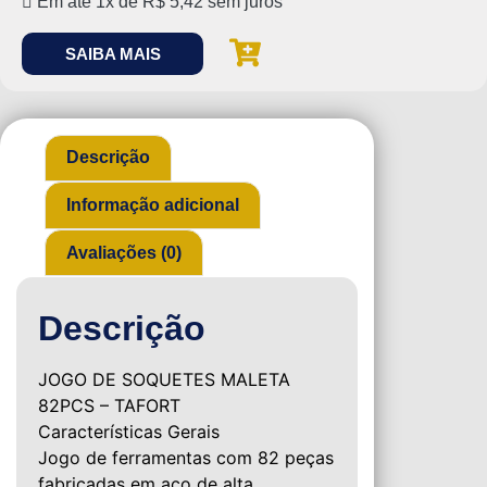
Em até 1x de
R$
5,42
sem juros
SAIBA MAIS
Descrição
Informação adicional
Avaliações (0)
Descrição
JOGO DE SOQUETES MALETA
82PCS – TAFORT
Características Gerais
Jogo de ferramentas com 82 peças
fabricadas em aço de alta