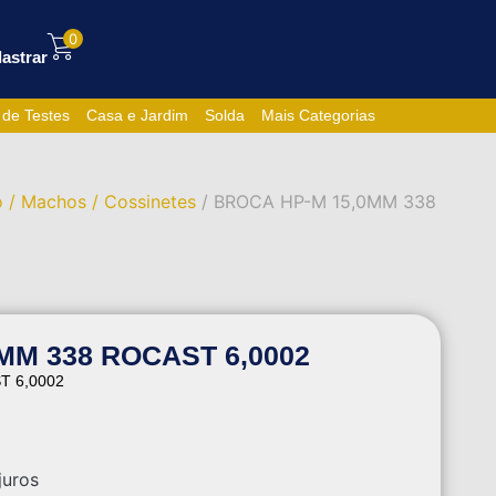
0
astrar
 de Testes
Casa e Jardim
Solda
Mais Categorias
 / Machos / Cossinetes
/ BROCA HP-M 15,0MM 338
MM 338 ROCAST 6,0002
T 6,0002
juros