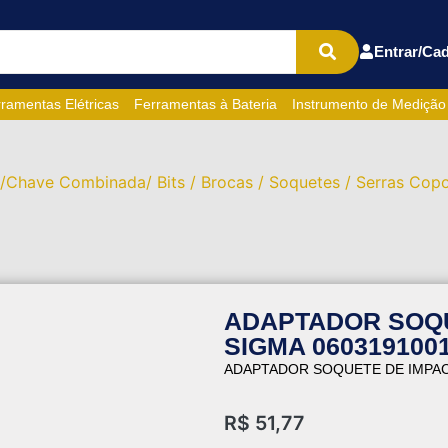
Entrar/Cad
ramentas Elétricas
Ferramentas à Bateria
Instrumento de Medição
/Chave Combinada/ Bits / Brocas / Soquetes / Serras Copo
ADAPTADOR SOQU
SIGMA 060319100
ADAPTADOR SOQUETE DE IMPACT
R$
51,77