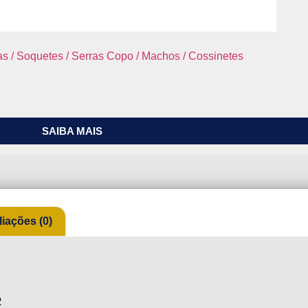
s / Soquetes / Serras Copo / Machos / Cossinetes
SAIBA MAIS
liações (0)
2