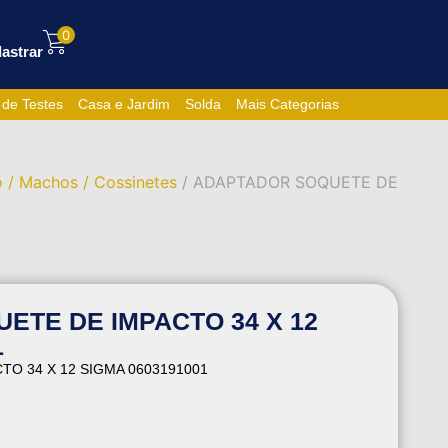
0
astrar
 de Testes
Casa e Jardim
Solda
Mais Categorias
 / Machos / Cossinetes
/ ADAPTADOR SOQUETE DE
ETE DE IMPACTO 34 X 12
1
O 34 X 12 SIGMA 0603191001