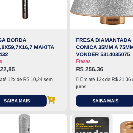
SA BORDA
FRESA DIAMANTADA
,8X59,7X16,7 MAKITA
CONICA 35MM A 75M
432
VONDER 5314035075
s
Fresas
22,85
R$
256,36
até 12x de
R$
10,24
sem
Em até 12x de
R$
21,36
juros
SAIBA MAIS
SAIBA MAIS