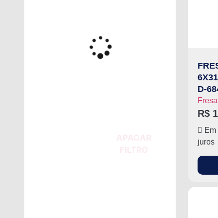
FRE
6X31
D-68
Fresa
R$
1
Em 
APAGAR
juros
FILTRO