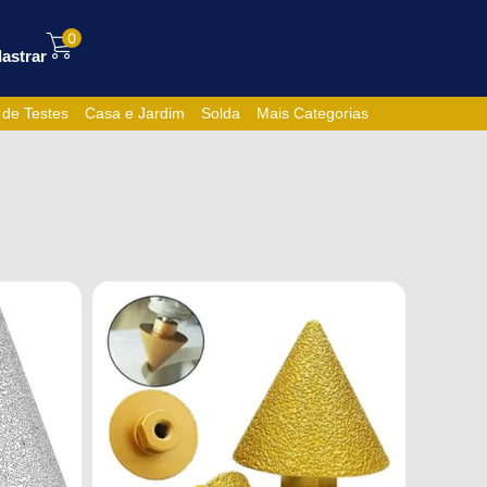
0
astrar
 de Testes
Casa e Jardim
Solda
Mais Categorias