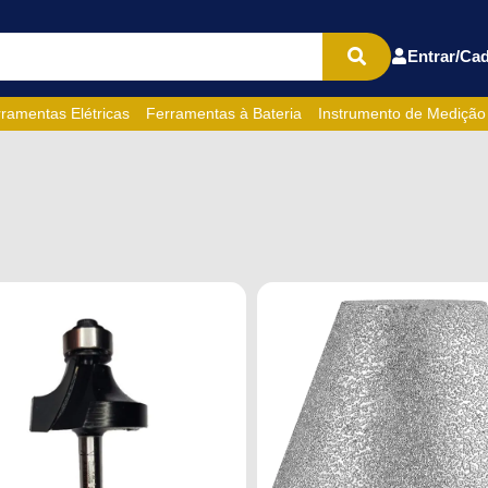
Entrar/Cad
ramentas Elétricas
Ferramentas à Bateria
Instrumento de Medição